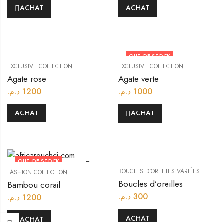
ACHAT
ACHAT
OUT OF STOCK
EXCLUSIVE COLLECTION
EXCLUSIVE COLLECTION
Agate rose
Agate verte
د.م.
1200
د.م.
1000
ACHAT
ACHAT
OUT OF STOCK
BOUCLES D'OREILLES VARIÉES
FASHION COLLECTION
Boucles d’oreilles
Bambou corail
د.م.
300
د.م.
1200
ACHAT
ACHAT