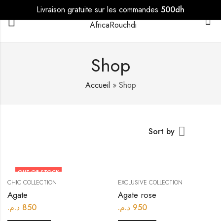
Livraison gratuite sur les commandes
500dh
0
Shop
Accueil
»
Shop
Sort by
OUT OF STOCK
CHIC COLLECTION
EXCLUSIVE COLLECTION
Agate
Agate rose
د.م.
850
د.م.
950