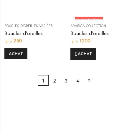
OUT OF STOCK
BOUCLES D'OREILLES VARIÉES
ARABICA COLLECTION
Boucles d’oreilles
Boucles d’oreilles
د.م.
250
د.م.
1200
ACHAT
ACHAT
1
2
3
4