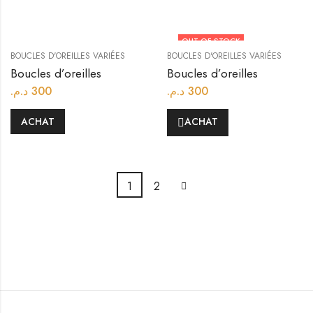
OUT OF STOCK
BOUCLES D'OREILLES VARIÉES
BOUCLES D'OREILLES VARIÉES
Boucles d’oreilles
Boucles d’oreilles
د.م.
300
د.م.
300
ACHAT
ACHAT
1
2