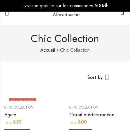
Livraison gratuite sur les commandes
500dh
0
Chic Collection
Accueil
»
Chic Collection
Sort by
OUT OF STOCK
CHIC COLLECTION
CHIC COLLECTION
Agate
Corail méditerranéen
د.م.
850
د.م.
800