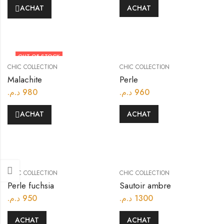
ACHAT
ACHAT
OUT OF STOCK
CHIC COLLECTION
CHIC COLLECTION
Malachite
Perle
د.م.
980
د.م.
960
ACHAT
ACHAT
CHIC COLLECTION
CHIC COLLECTION
Perle fuchsia
Sautoir ambre
د.م.
950
د.م.
1300
ACHAT
ACHAT