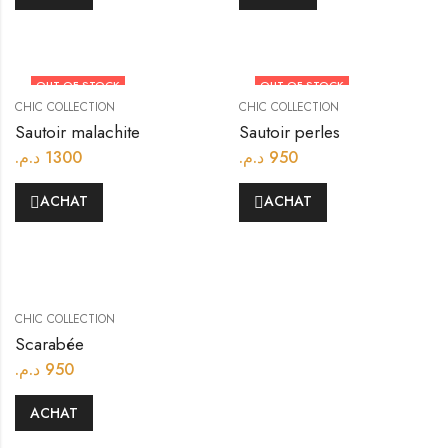
OUT OF STOCK
OUT OF STOCK
CHIC COLLECTION
CHIC COLLECTION
Sautoir malachite
Sautoir perles
د.م.
1300
د.م.
950
ACHAT
ACHAT
CHIC COLLECTION
Scarabée
د.م.
950
ACHAT