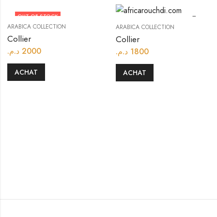
OUT OF STOCK
ARABICA COLLECTION
ARABICA COLLECTION
Collier
Collier
د.م.
2000
د.م.
1800
ACHAT
ACHAT