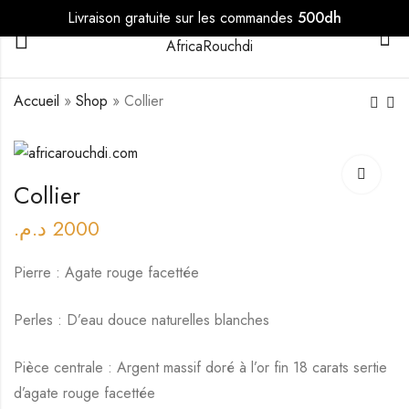
Livraison gratuite sur les commandes
500dh
0
Accueil
»
Shop
»
Collier
Collier
د.م.
2000
Pierre : Agate rouge facettée
Perles : D’eau douce naturelles blanches
Pièce centrale : Argent massif doré à l’or fin 18 carats sertie
d’agate rouge facettée